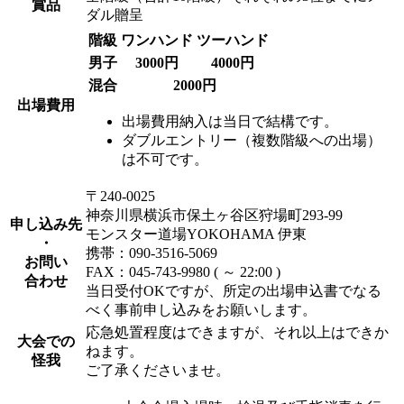
賞品
ダル贈呈
階級
ワンハンド
ツーハンド
男子
3000円
4000円
混合
2000円
出場費用
出場費用納入は当日で結構です。
ダブルエントリー（複数階級への出場）
は不可です。
〒240-0025
神奈川県横浜市保土ヶ谷区狩場町293-99
申し込み先
モンスター道場YOKOHAMA 伊東
・
携帯：090-3516-5069
お問い
FAX：045-743-9980 ( ～ 22:00 )
合わせ
当日受付OKですが、所定の出場申込書でなる
べく事前申し込みをお願いします。
応急処置程度はできますが、それ以上はできか
大会での
ねます。
怪我
ご了承くださいませ。