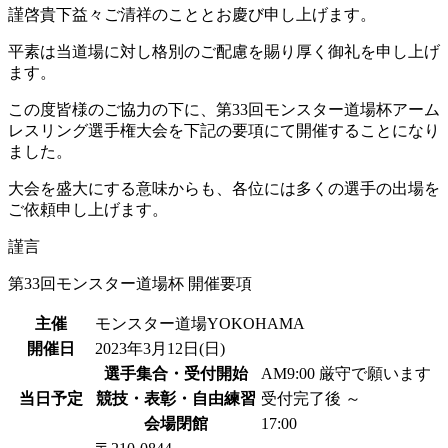
謹啓
貴下益々ご清祥のこととお慶び申し上げます。
平素は当道場に対し格別のご配慮を賜り厚く御礼を申し上げ
ます。
この度皆様のご協力の下に、第33回モンスター道場杯アーム
レスリング選手権大会を下記の要項にて開催することになり
ました。
大会を盛大にする意味からも、各位には多くの選手の出場を
ご依頼申し上げます。
謹言
第33回モンスター道場杯
開催要項
主催
モンスター道場YOKOHAMA
開催日
2023年3月12日(日)
選手集合
・受付開始
AM9:00
厳守で願います
当日予定
競技・表彰
・自由練習
受付完了後 ～
会場閉館
17:00