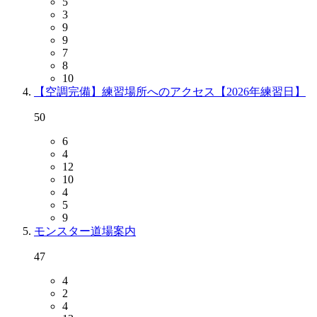
5
3
9
9
7
8
10
【空調完備】練習場所へのアクセス【2026年練習日】
50
6
4
12
10
4
5
9
モンスター道場案内
47
4
2
4