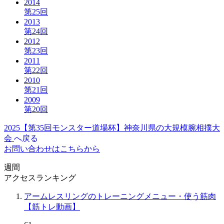
2014
第25回
2013
第24回
2012
第23回
2011
第22回
2010
第21回
2009
第20回
2025【第35回モンスター道場杯】神奈川県の大規模腕相撲大
会
へ戻る
お問い合わせはこちらから
週間
アクセスランキング
アームレスリングのトレーニングメニュー・使う筋肉
【筋トレ動画】