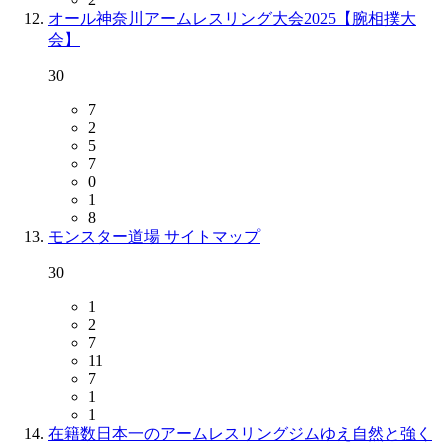
オール神奈川アームレスリング大会2025【腕相撲大
会】
30
7
2
5
7
0
1
8
モンスター道場 サイトマップ
30
1
2
7
11
7
1
1
在籍数日本一のアームレスリングジムゆえ自然と強く