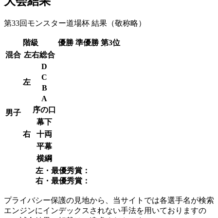
大会結果
第33回モンスター道場杯 結果
（敬称略）
階級
優勝
準優勝
第3位
混合
左右
総合
D
C
左
B
A
序の口
男子
幕下
右
十両
平幕
横綱
左・最優秀賞：
右・最優秀賞：
プライバシー保護の見地から、当サイトでは各選手名が検索
エンジンにインデックスされない手法を用いておりますの