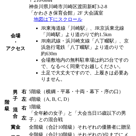
〒210-0844
神奈川県川崎市川崎区渡田新町3-2-8
「かわさき保育会館」2F 大会議室
地図は下にスクロール
JR東海道線「川崎駅」、JR京浜東北線
「川崎駅」より道のりで
約1.5km
会場
JR南武線・浜川崎支線「八丁畷駅」、京
・
浜急行電鉄「八丁畷駅」より道のりで
アクセス
約630m
会場敷地内の無料駐車場は約25台ですの
で、なるべく同乗でお越しください。
土足で大丈夫ですので、上履きは必要あ
りません。
右
5階級（横綱・平幕・十両・幕下・序の口）
男
子
左
4階級（A, B, C, D）
階
1階級
右
級
混
「全年齢の女子」と「大会当日15歳以下の男
合
左
子」との混合戦
賞金
全階級（合計10階級）それぞれの優勝者に贈呈
全階級（合計10階級）それぞれの3位までにメ