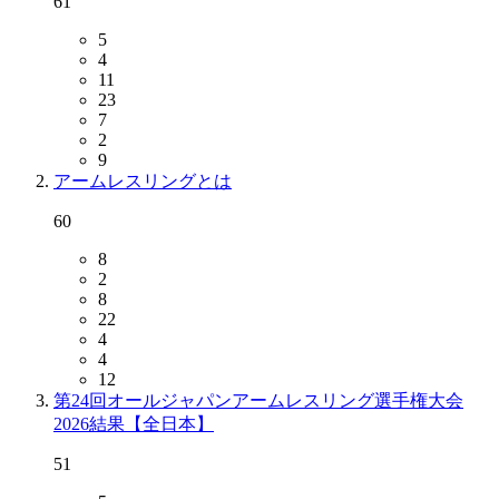
61
5
4
11
23
7
2
9
アームレスリングとは
60
8
2
8
22
4
4
12
第24回オールジャパンアームレスリング選手権大会
2026結果【全日本】
51