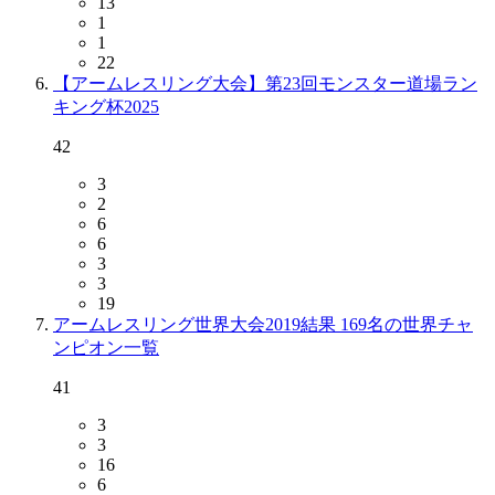
13
1
1
22
【アームレスリング大会】第23回モンスター道場ラン
キング杯2025
42
3
2
6
6
3
3
19
アームレスリング世界大会2019結果 169名の世界チャ
ンピオン一覧
41
3
3
16
6