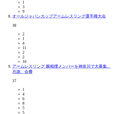
1
3
9
オールジャパンカップアームレスリング選手権大会
38
2
1
4
11
2
2
16
アームレスリング 腕相撲メンバーを神奈川で大募集。
月謝、会費
37
1
4
6
8
5
5