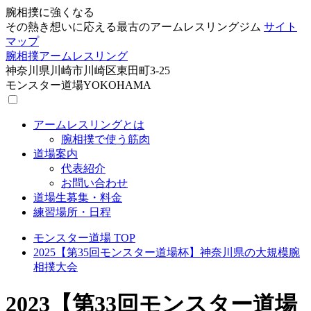
腕相撲に強くなる
その熱き想いに応える最古のアームレスリングジム
サイト
マップ
腕相撲
アームレスリング
神奈川県川崎市川崎区東田町3-25
モンスター道場YOKOHAMA
アームレスリングとは
腕相撲で使う筋肉
道場案内
代表紹介
お問い合わせ
道場生募集・料金
練習場所・日程
モンスター道場 TOP
2025【第35回モンスター道場杯】神奈川県の大規模腕
相撲大会
2023【第33回モンスター道場