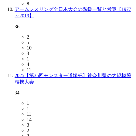
8
アームレスリング全日本大会の階級一覧と考察【1977
～2019】
36
2
5
10
3
1
4
11
2025【第35回モンスター道場杯】神奈川県の大規模腕
相撲大会
34
1
1
11
14
3
2
2